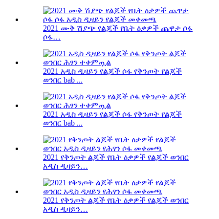
2021 ሙቅ ሽያጭ የልጆች የቤት ዕቃዎች ጨዋታ ሶፋ
ሶፋ…
2021 አዲስ ዲዛይን የልጆች ሶፋ የቅንጦት የልጆች
ወንበር bab ...
2021 አዲስ ዲዛይን የልጆች ሶፋ የቅንጦት የልጆች
ወንበር bab ...
2021 የቅንጦት ልጆች የቤት ዕቃዎች የልጆች ወንበር
አዲስ ዲዛይን…
2021 የቅንጦት ልጆች የቤት ዕቃዎች የልጆች ወንበር
አዲስ ዲዛይን…