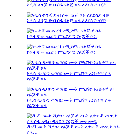
አዲስ ቆንጆ ድብ ሶፋ የልጅ ሶፋ ለእርስዎ ብቻ
አዲስ ቆንጆ ድብ ሶፋ የልጅ ሶፋ ለእርስዎ ብቻ
ከፍተኛ መጨረሻ የሚያምር የልጆች ሶፋ
ከፍተኛ መጨረሻ የሚያምር የልጆች ሶፋ
አዲስ ዲዛይን ወንበር ሙቅ የሚሸጥ አነስተኛ ሶፋ
የልጆች ሶፋ
አዲስ ዲዛይን ወንበር ሙቅ የሚሸጥ አነስተኛ ሶፋ
የልጆች ሶፋ
2021 ሙቅ ሽያጭ የልጆች የቤት ዕቃዎች ጨዋታ ሶፋ
ሶፋ…