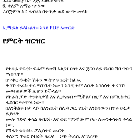
5.20 desity ስፖንጅ, suede ቁሳዊ
6. ቀለም አማራጭ ነው
7.በጅምላ እና ፋብሪካ በቀጥታ ወደ ውጭ መላክ
ኢሜይል ይላኩልን።
እንደ PDF አውርድ
የምርት ዝርዝር
የተሰራ የብረት ፍሬም የውሻ አልጋ፣ በጎን እና ጀርባ ላይ የአበባ ሽቦ ጥበብ
ማስጌጥ።
በጥቁር ዱቄት ሽፋን ውስጥ የብረት ክፈፍ.
ትንሽ ትራስ ጥሩ ማስጌጥ ነው ፣ እንዲሁም ለቤት እንስሳት ትናንሽ
መጫወቻዎች ሊሆን ይችላል።
የትራስ ፓድ ተንቀሳቃሽ እና ሊታጠብ የሚችል፣ በዚፕ እና በፖሊስተር
ፋይበር የተሞላ ነው።
በእንቅልፍ ቦታ ላይ ከእንጨት ሰሌዳ ጋር, የቤት እንስሳውን በጥሩ ሁኔታ
ይያዙት.
ሙሉ ንድፍ ቀላል ክብደት እና ወደ ማንኛውም ቦታ ለመንቀሳቀስ ቀላል
ነው.
የሽፋን ቁሳቁስ: ፖሊስተር ጨርቅ
ቀለም: ጥቁር የብረት ክፈፍ + ነጭ ትራስ, አማራጭ