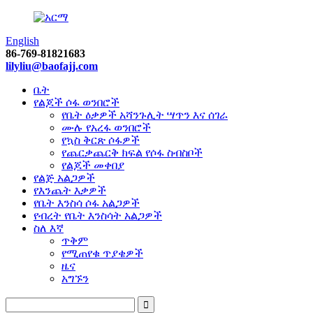
English
86-769-81821683
lilyliu@baofajj.com
ቤት
የልጆች ሶፋ ወንበሮች
የቤት ዕቃዎች አሻንጉሊት ሣጥን እና ሰገራ
ሙሉ የአረፋ ወንበሮች
የኳስ ቅርጽ ሶፋዎች
የጨርቃጨርቅ ክፍል የሶፋ ስብስቦች
የልጆች መቀበያ
የልጅ አልጋዎች
የእንጨት እቃዎች
የቤት እንስሳ ሶፋ አልጋዎች
የብረት የቤት እንስሳት አልጋዎች
ስለ እኛ
ጥቅም
የሚጠየቁ ጥያቄዎች
ዜና
አግኙን