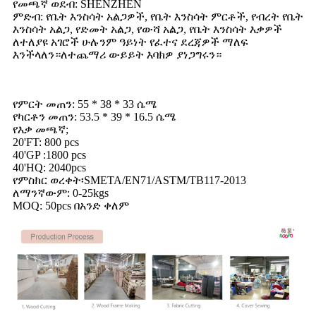
የመጫኛ ወደብ: SHENZHEN
ምድብ: የቤት እንስሳት አልጋዎች, የቤት እንስሳት ምርቶች, የብረት የቤት
እንስሳት አልጋ, የድመት አልጋ, የውሻ አልጋ, የቤት እንስሳት እቃዎች
ለተለያዩ አገሮች ሁሉንም ዓይነት የፈተና ደረጃዎች ማለፍ
እንችላለን።ለተጨማሪ ውይይት እባክዎ ያነጋግሩን።
የምርት መጠን: 55 * 38 * 33 ሴሜ
የካርቶን መጠን: 53.5 * 39 * 16.5 ሴሜ
የእቃ መጫኛ;
20'FT: 800 pcs
40'GP :1800 pcs
40'HQ: 2040pcs
የምስክር ወረቀት፡SMETA/EN71/ASTM/TB117-2013
ለማንኛውም: 0-25kgs
MOQ: 50pcs በአንድ ቀለም