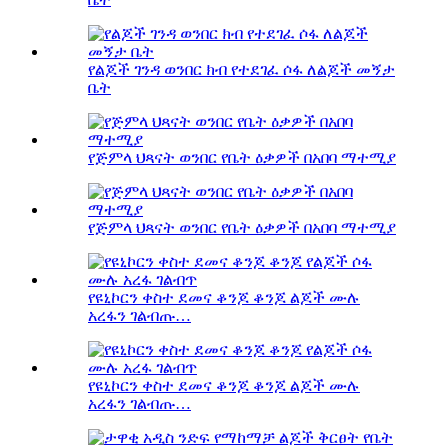
የልጆች ገንዳ ወንበር ክብ የተደገፈ ሶፋ ለልጆች መኝታ
ቤት
የጅምላ ህጻናት ወንበር የቤት ዕቃዎች በአበባ ማተሚያ
የጅምላ ህጻናት ወንበር የቤት ዕቃዎች በአበባ ማተሚያ
የዩኒኮርን ቀስተ ደመና ቆንጆ ቆንጆ ልጆች ሙሉ
አረፋን ገልብጡ…
የዩኒኮርን ቀስተ ደመና ቆንጆ ቆንጆ ልጆች ሙሉ
አረፋን ገልብጡ…