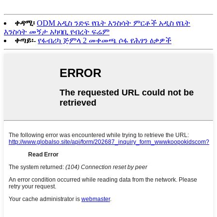
ቀዳሚ፡
ODM አዲስ ንድፍ የቤት እንስሳት ምርቶች አዲስ የቤት
እንስሳት መኝታ አካባቢ የብረት ፍሬም
ቀጣይ፡-
የፋብሪካ ጅምላ 2 መቀመጫ ሶፋ የሕፃን ዕቃዎች