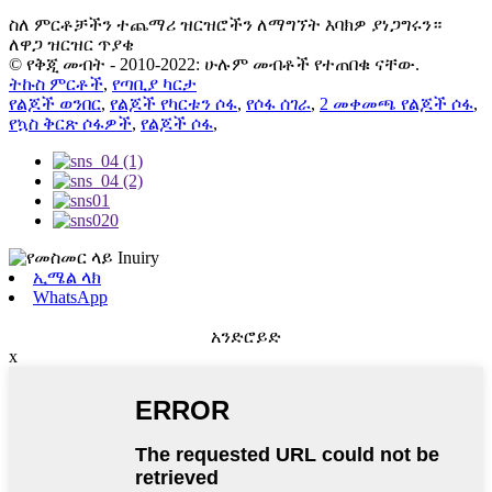
ስለ ምርቶቻችን ተጨማሪ ዝርዝሮችን ለማግኘት እባክዎ ያነጋግሩን።
ለዋጋ ዝርዝር ጥያቄ
© የቅጂ መብት - 2010-2022: ሁሉም መብቶች የተጠበቁ ናቸው.
ትኩስ ምርቶች
,
የጣቢያ ካርታ
የልጆች ወንበር
,
የልጆች የካርቱን ሶፋ
,
የሶፋ ሰገራ
,
2 መቀመጫ የልጆች ሶፋ
,
የኳስ ቅርጽ ሶፋዎች
,
የልጆች ሶፋ
,
ኢሜል ላክ
WhatsApp
አንድሮይድ
x