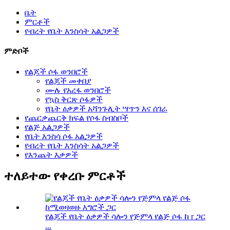
ቤት
ምርቶች
የብረት የቤት እንስሳት አልጋዎች
ምድቦች
የልጆች ሶፋ ወንበሮች
የልጆች መቀበያ
ሙሉ የአረፋ ወንበሮች
የኳስ ቅርጽ ሶፋዎች
የቤት ዕቃዎች አሻንጉሊት ሣጥን እና ሰገራ
የጨርቃጨርቅ ክፍል የሶፋ ስብስቦች
የልጅ አልጋዎች
የቤት እንስሳ ሶፋ አልጋዎች
የብረት የቤት እንስሳት አልጋዎች
የእንጨት እቃዎች
ተለይተው የቀረቡ ምርቶች
የልጆች የቤት ዕቃዎች ሳሎን የጅምላ የልጅ ሶፋ ከ r ጋር
​​...