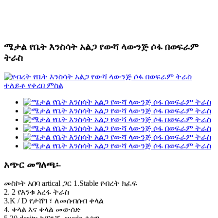
ሜታል የቤት እንስሳት አልጋ የውሻ ላውንጅ ሶፋ በወፍራም
ትራስ
አጭር መግለጫ፡-
መስኮት አበባ artical ጋር 1.Stable የብረት ክፈፍ
2. 2 የእንቁ አረፋ ትራስ
3.K / D የታሸገ ፣ ለመሰብሰብ ቀላል
4. ቀላል እና ቀላል መውሰድ