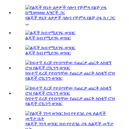
የልጆች የቤት ዕቃዎች ሳሎን የጅምላ የልጅ ሶፋ ከ r ጋር
​​...
ልጆች ክብ የሚደገፍ ወንበር
ልጆች ክብ የሚደገፍ ወንበር
ከፍተኛ ደረጃ የተሰጣቸው የጨርቃ ጨርቅ አስቂኝ ሮዝ
የልጆች ሮኪንግ ወንበር
ከፍተኛ ደረጃ የተሰጣቸው የጨርቃ ጨርቅ አስቂኝ ሮዝ
የልጆች ሮኪንግ ወንበር
የልጆች ገንዳ ወንበር ክብ የተደገፈ ሶፋ ለልጆች መኝታ
ቤት