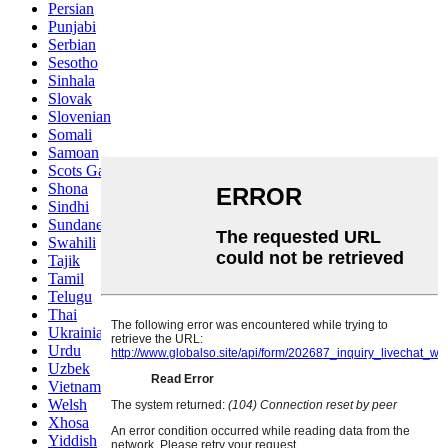
Persian
Punjabi
Serbian
Sesotho
Sinhala
Slovak
Slovenian
Somali
Samoan
Scots Gaelic
Shona
Sindhi
Sundanese
Swahili
Tajik
Tamil
Telugu
Thai
Ukrainian
Urdu
Uzbek
Vietnamese
Welsh
Xhosa
Yiddish