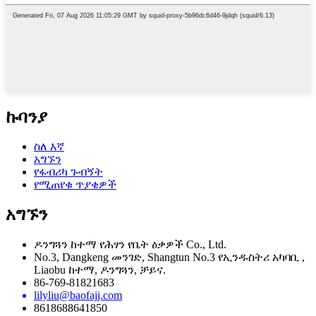
ኩባንያ
ስለ እኛ
አግኙን
የፋብሪካ ጉብኝት
የሚጠየቁ ጥያቄዎች
አግኙን
ዶንግጓን ከተማ የሕፃን የቤት ዕቃዎች Co., Ltd.
No.3, Dangkeng መንገድ, Shangtun No.3 የኢንዱስትሪ አካባቢ ,
Liaobu ከተማ, ዶንግጓን, ቻይና.
86-769-81821683
lilyliu@baofajj.com
8618688641850