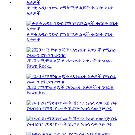
ታዋቂ አዲስ ንድፍ የማከማቻ ልጆች ቅርፀት የቤት
እቃዎች
ታዋቂ አዲስ ንድፍ የማከማቻ ልጆች ቅርፀት የቤት
እቃዎች
2020 የሚሞቁ ልጆች የእንጨት እቃዎች ተግባራዊ
Fawn Rock...
2020 የሚሞቁ ልጆች የእንጨት እቃዎች ተግባራዊ
Fawn Rock...
የፋብሪካ ማጓጓዣ ሙቅ ሽያጭ ነጠላ ላውንጅ ሶፋ
የፋብሪካ ማጓጓዣ ሙቅ ሽያጭ ነጠላ ላውንጅ ሶፋ